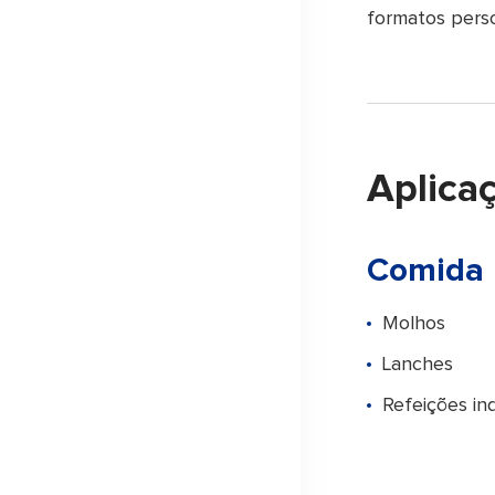
formatos perso
Aplica
Comida
Molhos
Lanches
Refeições ind