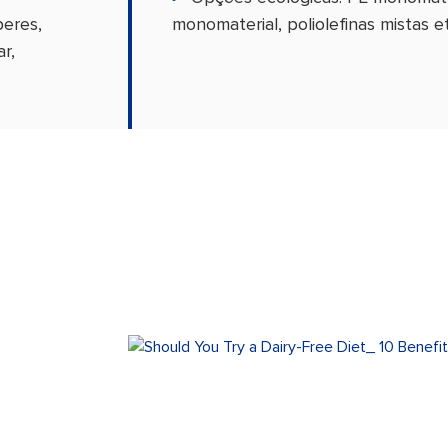
peres,
monomaterial, poliolefinas mistas et
r,