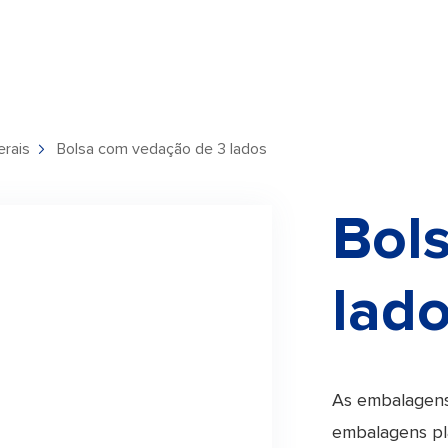
erais
Bolsa com vedação de 3 lados
Bol
lad
As embalagens
embalagens pla