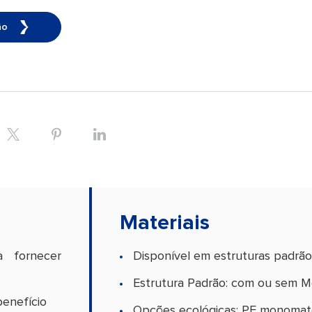
ão
Materiais
 fornecer
Disponível em estruturas padrão
Estrutura Padrão: com ou sem M
benefício
Opções ecológicas: PE monomate