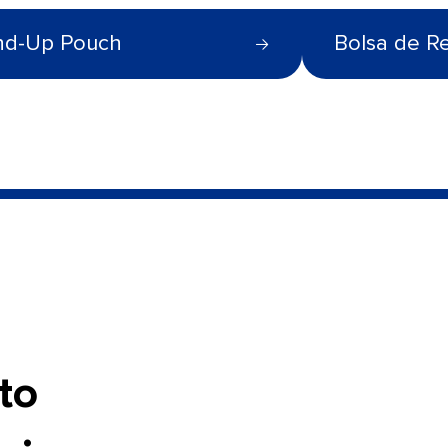
nd-Up Pouch
Bolsa de R
to