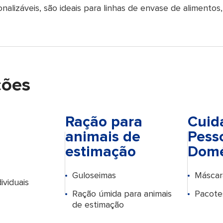
nalizáveis, são ideais para linhas de envase de alimentos,
ções
Ração para
Cuid
animais de
Pess
estimação
Domé
Guloseimas
Máscara
ividuais
Ração úmida para animais
Pacote
de estimação