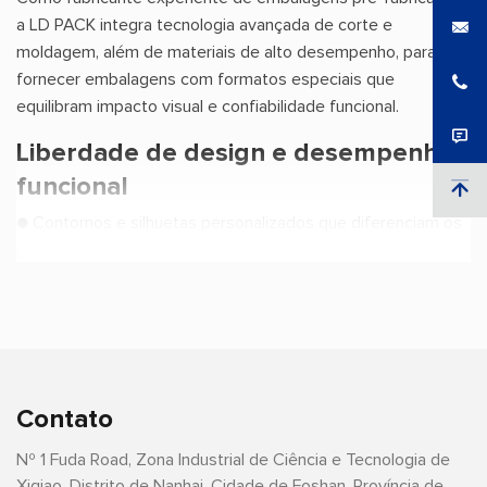
a LD PACK integra tecnologia avançada de corte e
moldagem, além de materiais de alto desempenho, para
fornecer embalagens com formatos especiais que
equilibram impacto visual e confiabilidade funcional.
Liberdade de design e desempenho
funcional
● Contornos e silhuetas personalizados que diferenciam os
produtos das embalagens padrão.
● Alta proteção contra umidade, oxigênio e luz para
salvaguardar a qualidade do produto.
● Opções flexíveis de tamanho, acabamento e fechamento,
incluindo zíperes e bicos
● Manuseio confortável e estabilidade, mesmo com
formatos não convencionais
Contato
Vantagens da marca e do mercado
Nº 1 Fuda Road, Zona Industrial de Ciência e Tecnologia de
Xiqiao, Distrito de Nanhai, Cidade de Foshan, Província de