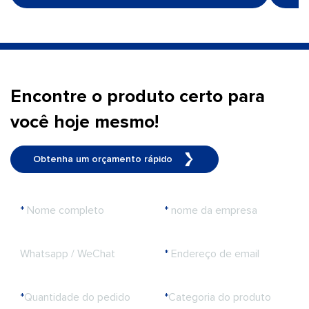
Encontre o produto certo para
você hoje mesmo!
Obtenha um orçamento rápido
*
Nome completo
*
nome da empresa
Whatsapp / WeChat
*
Endereço de email
*
Quantidade do pedido
*
Categoria do produto