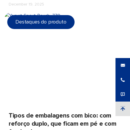
de autoclave, a embalagem de polipropileno
December 19, 2025
monomaterial da LD PACK equilibra desempenho,
eficiência e reciclabilidade, oferecendo uma solução de
Destaques do produto
embalagem preparada para o futuro para alimentos
básicos do dia a dia.
Tipos de embalagens com bico: com
reforço duplo, que ficam em pé e com