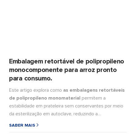
Embalagem retortável de polipropileno
monocomponente para arroz pronto
para consumo.
Este artigo explora como
as embalagens retortáveis
de polipropileno monomaterial
permitem a
estabilidade em prateleira sem conservantes por meio
da esterilização em autoclave, reduzindo a
complexidade do material e apoiando os objetivos da
SABER MAIS
embalagem circular. Desenvolvida para condições reais