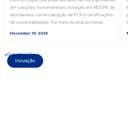
Esta retrospectiva anual destaca marcos importantes
em soluções monomateriais, inovação em MDOPE de
alta barreira, comercialização de PCR e certificações
de sustentabilidade. Por meio de uma profunda
colaboração em toda a cadeia de valor, a LD PACK
December 19, 2025
traduziu a inovação em materiais em soluções de
embalagens escaláveis e aplicáveis ao mundo real,
estabelecendo uma base sólida para o progresso
contínuo rumo a embalagens recicláveis e preparadas
Inovação
para o futuro em 2026.